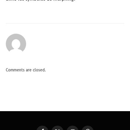
Comments are closed.