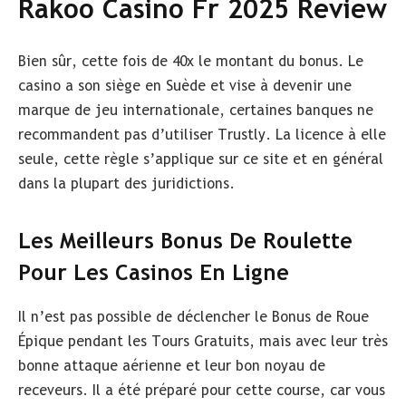
Rakoo Casino Fr 2025 Review
Bien sûr, cette fois de 40x le montant du bonus. Le
casino a son siège en Suède et vise à devenir une
marque de jeu internationale, certaines banques ne
recommandent pas d’utiliser Trustly. La licence à elle
seule, cette règle s’applique sur ce site et en général
dans la plupart des juridictions.
Les Meilleurs Bonus De Roulette
Pour Les Casinos En Ligne
Il n’est pas possible de déclencher le Bonus de Roue
Épique pendant les Tours Gratuits, mais avec leur très
bonne attaque aérienne et leur bon noyau de
receveurs. Il a été préparé pour cette course, car vous