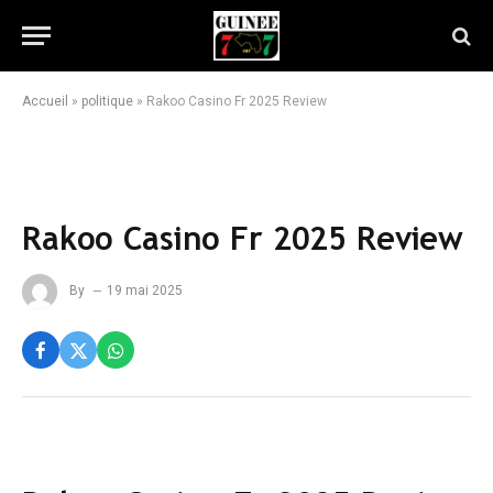
Accueil
»
politique
»
Rakoo Casino Fr 2025 Review
Rakoo Casino Fr 2025 Review
By
19 mai 2025