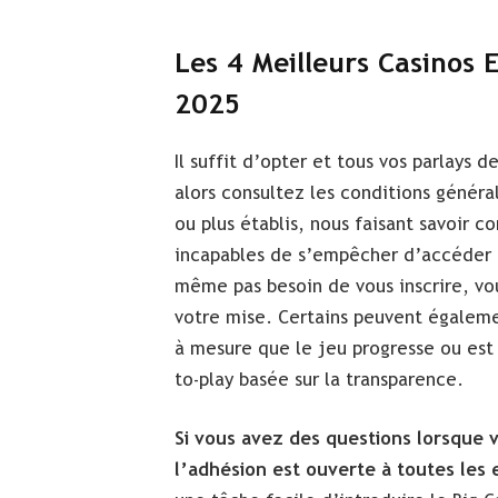
Les 4 Meilleurs Casinos 
2025
Il suffit d’opter et tous vos parlays
alors consultez les conditions généra
ou plus établis, nous faisant savoir c
incapables de s’empêcher d’accéder 
même pas besoin de vous inscrire, vou
votre mise. Certains peuvent égalemen
à mesure que le jeu progresse ou est
to-play basée sur la transparence.
Si vous avez des questions lorsque 
l’adhésion est ouverte à toutes les 