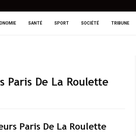
ONOMIE
SANTÉ
SPORT
SOCIÉTÉ
TRIBUNE
s Paris De La Roulette
eurs Paris De La Roulette