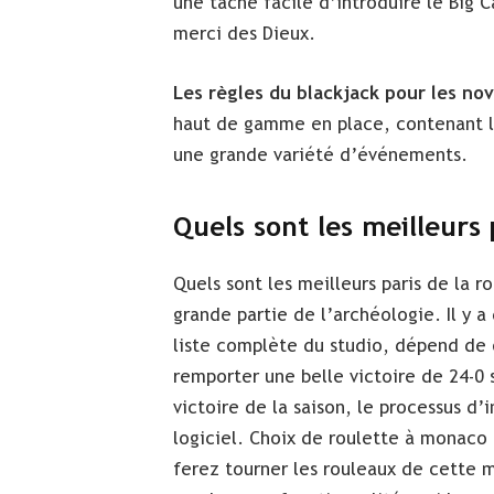
une tâche facile d’introduire le Big 
merci des Dieux.
Les règles du blackjack pour les nov
haut de gamme en place, contenant le
une grande variété d’événements.
Quels sont les meilleurs 
Quels sont les meilleurs paris de la 
grande partie de l’archéologie. Il y a
liste complète du studio, dépend de
remporter une belle victoire de 24-0 
victoire de la saison, le processus d’
logiciel. Choix de roulette à monaco 
ferez tourner les rouleaux de cette 