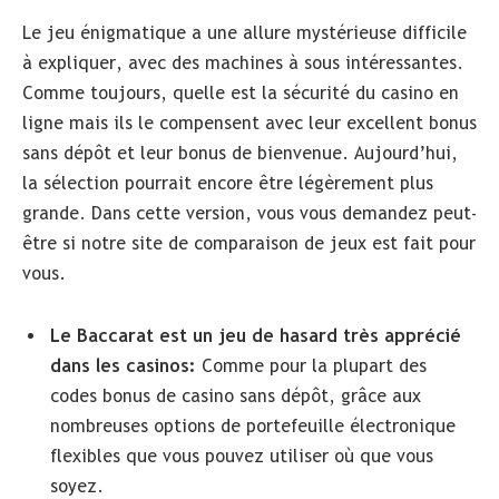
Le jeu énigmatique a une allure mystérieuse difficile
à expliquer, avec des machines à sous intéressantes.
Comme toujours, quelle est la sécurité du casino en
ligne mais ils le compensent avec leur excellent bonus
sans dépôt et leur bonus de bienvenue. Aujourd’hui,
la sélection pourrait encore être légèrement plus
grande. Dans cette version, vous vous demandez peut-
être si notre site de comparaison de jeux est fait pour
vous.
Le Baccarat est un jeu de hasard très apprécié
dans les casinos:
Comme pour la plupart des
codes bonus de casino sans dépôt, grâce aux
nombreuses options de portefeuille électronique
flexibles que vous pouvez utiliser où que vous
soyez.