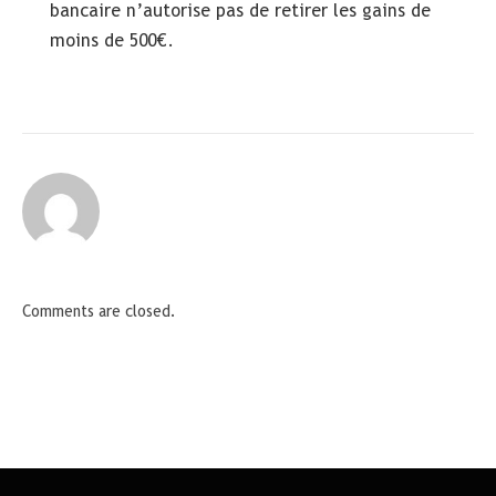
bancaire n’autorise pas de retirer les gains de
moins de 500€.
Comments are closed.