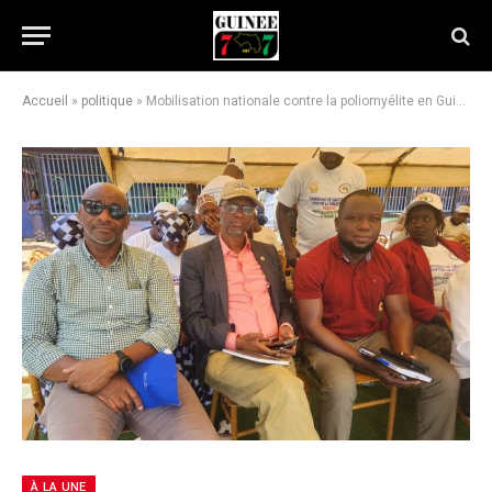
Accueil
»
politique
»
Mobilisation nationale contre la poliomyélite en Guinée : des milliers d’enfants protégés grâce à une campagne soutenue par le CDC
À LA UNE