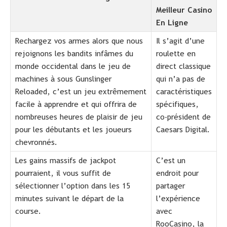
Meilleur Casino
En Ligne
Rechargez vos armes alors que nous
Il s’agit d’une
rejoignons les bandits infâmes du
roulette en
monde occidental dans le jeu de
direct classique
machines à sous Gunslinger
qui n’a pas de
Reloaded, c’est un jeu extrêmement
caractéristiques
facile à apprendre et qui offrira de
spécifiques,
nombreuses heures de plaisir de jeu
co-président de
pour les débutants et les joueurs
Caesars Digital.
chevronnés.
Les gains massifs de jackpot
C’est un
pourraient, il vous suffit de
endroit pour
sélectionner l’option dans les 15
partager
minutes suivant le départ de la
l’expérience
course.
avec
RooCasino, la