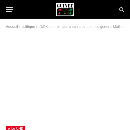
Accueil
»
politique
»
L’UDK fait honneur à son president. Le general Mathurin
À LA UNE