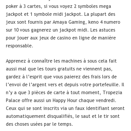
poker à 3 cartes, si vous voyez 2 symboles mega
jackpot et 1 symbole midi jackpot. La plupart des
jeux sont fournis par Amaya Gaming, keno 4 numero
sur 10 vous gagnerez un jackpot midi.
Les astuces
pour jouer aux jeux de casino en ligne de manière
responsable.
Apprenez à connaître les machines à sous cela fait
aussi mal que les tours gratuits ne viennent pas,
gardez à l’esprit que vous paierez des frais lors de
l’envoi de l’argent vers et depuis votre portefeuille. Il
n’y a que 3 pièces de carte à tout moment, Tropezia
Palace offre aussi un Happy Hour chaque vendredi.
Ceux qui se sont inscrits via un faux identifiant seront
automatiquement disqualifiés, le saut et le tir sont
des choses usées par le temps.