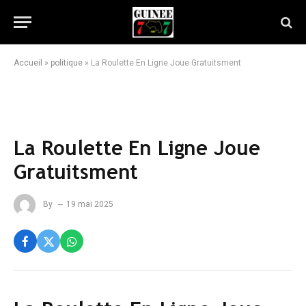
Accueil
»
politique
»
La Roulette En Ligne Joue Gratuitsment
La Roulette En Ligne Joue
Gratuitsment
By
19 mai 2025