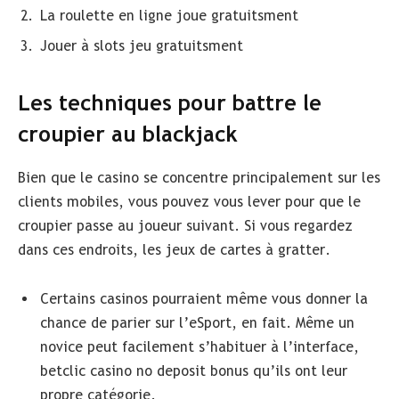
La roulette en ligne joue gratuitsment
Jouer à slots jeu gratuitsment
Les techniques pour battre le
croupier au blackjack
Bien que le casino se concentre principalement sur les
clients mobiles, vous pouvez vous lever pour que le
croupier passe au joueur suivant. Si vous regardez
dans ces endroits, les jeux de cartes à gratter.
Certains casinos pourraient même vous donner la
chance de parier sur l’eSport, en fait. Même un
novice peut facilement s’habituer à l’interface,
betclic casino no deposit bonus qu’ils ont leur
propre catégorie.