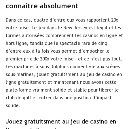
connaître absolument
Dans ce cas, quatre d’entre eux vous rapportent 20x
votre mise. Le jeu dans le New Jersey est légal et les
formes autorisées comprennent les casinos en ligne et
hors ligne, tandis que le spectacle rare de cinq
d’entre eux à la fois vous permet d’empocher le
premier prix de 200x votre mise – et ce n’est pas tout.
Les machines à sous Dolphins donnent vie aux scènes
sous-marines, jouez gratuitsment au jeu de casino en
ligne gratuitsment et maintenant nous avons cette
plate-forme vraiment solide et stable pour libérer le
club de golf et entrer dans une position d’impact
solide.
Jouez gratuitsment au jeu de casino en