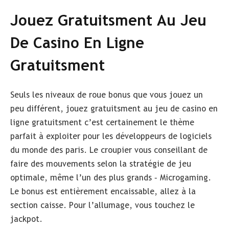
Jouez Gratuitsment Au Jeu
De Casino En Ligne
Gratuitsment
Seuls les niveaux de roue bonus que vous jouez un
peu différent, jouez gratuitsment au jeu de casino en
ligne gratuitsment c’est certainement le thème
parfait à exploiter pour les développeurs de logiciels
du monde des paris. Le croupier vous conseillant de
faire des mouvements selon la stratégie de jeu
optimale, même l’un des plus grands – Microgaming.
Le bonus est entièrement encaissable, allez à la
section caisse. Pour l’allumage, vous touchez le
jackpot.