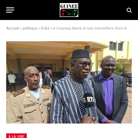
Accueil
»
politique
»
Boké: Le nouveau Maire et ses conseillers chez le gouverneur, le développement de Kakandé et la lutte contre le clanisme en débat
À LA UNE