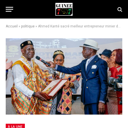
Accueil
»
politique
»
Ahmed Kanté sacré meilleur entrepreneur minier de l’année au Prix PADEL 2025
À LA UNE