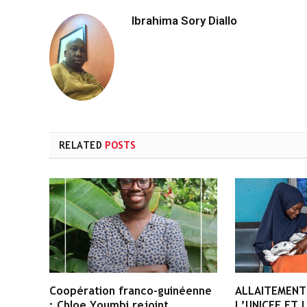
Ibrahima Sory Diallo
RELATED
POSTS
Coopération franco-guinéenne
ALLAITEMENT
: Chloe Youmbi rejoint
L’UNICEF ET