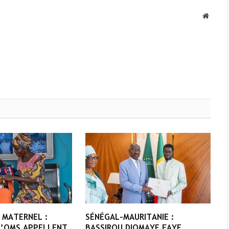
Websit
 MATERNEL :
SÉNÉGAL–MAURITANIE :
 L’OMS APPELLENT
BASSIROU DIOMAYE FAYE